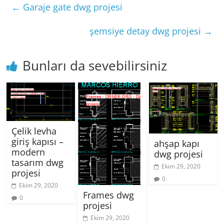
←
Garaje gate dwg projesi
şemsiye detay dwg projesi
→
Bunları da sevebilirsiniz
Çelik levha
giriş kapısı –
ahşap kapı
modern
dwg projesi
tasarım dwg
Ekim 29, 2020
projesi
0
Ekim 29, 2020
Frames dwg
0
projesi
Ekim 29, 2020