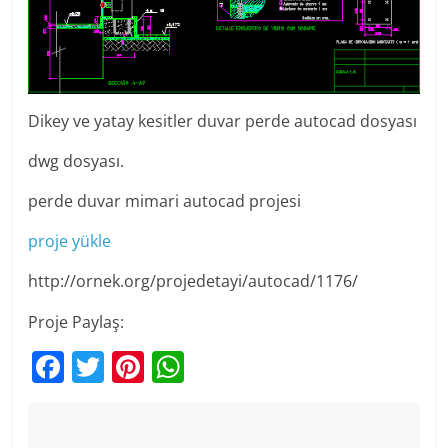
Dikey ve yatay kesitler duvar perde autocad dosyası
dwg dosyası.
perde duvar mimari autocad projesi
proje yükle
http://ornek.org/projedetayi/autocad/1176/
Proje Paylaş:
F
T
Pi
W
a
w
nt
h
c
itt
er
at