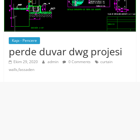
Kapı - Pencere
perde duvar dwg projesi
Ekim 29, 2020
admin
0 Comments
curtain
walls,fassaden