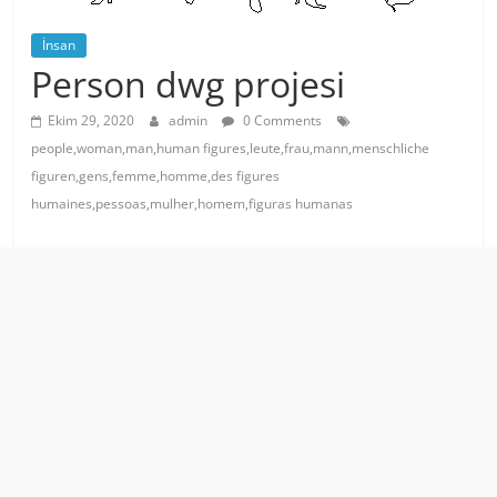
İnsan
Person dwg projesi
Ekim 29, 2020
admin
0 Comments
people,woman,man,human figures,leute,frau,mann,menschliche
figuren,gens,femme,homme,des figures
humaines,pessoas,mulher,homem,figuras humanas