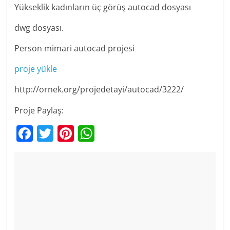
Yükseklik kadınların üç görüş autocad dosyası
dwg dosyası.
Person mimari autocad projesi
proje yükle
http://ornek.org/projedetayi/autocad/3222/
Proje Paylaş:
F
T
Pi
W
a
w
nt
h
c
itt
er
at
e
er
e
s
b
st
A
o
p