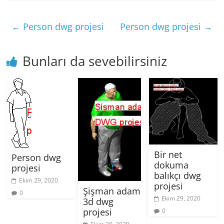
←
Person dwg projesi
Person dwg projesi
→
Bunları da sevebilirsiniz
Bir net
Person dwg
dokuma
projesi
balıkçı dwg
Ekim 29, 2020
projesi
Şişman adam
0
Ekim 29, 2020
3d dwg
projesi
0