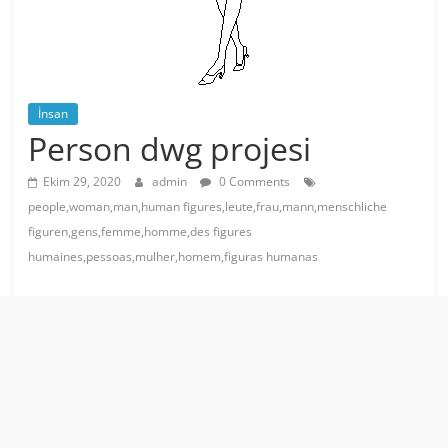
İnsan
Person dwg projesi
Ekim 29, 2020
admin
0 Comments
people,woman,man,human figures,leute,frau,mann,menschliche
figuren,gens,femme,homme,des figures
humaines,pessoas,mulher,homem,figuras humanas