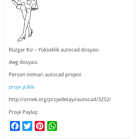
Rüzgar Kız – Yükseklik autocad dosyası
dwg dosyası.
Person mimari autocad projesi
proje yükle
http://ornek.org/projedetayi/autocad/3252/
Proje Paylaş:
F
T
Pi
W
a
w
nt
h