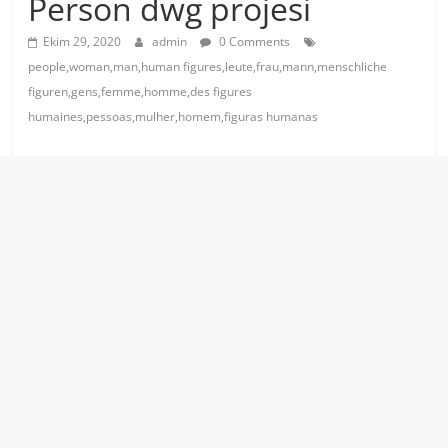
Person dwg projesi
Ekim 29, 2020
admin
0 Comments
people,woman,man,human figures,leute,frau,mann,menschliche
figuren,gens,femme,homme,des figures
humaines,pessoas,mulher,homem,figuras humanas