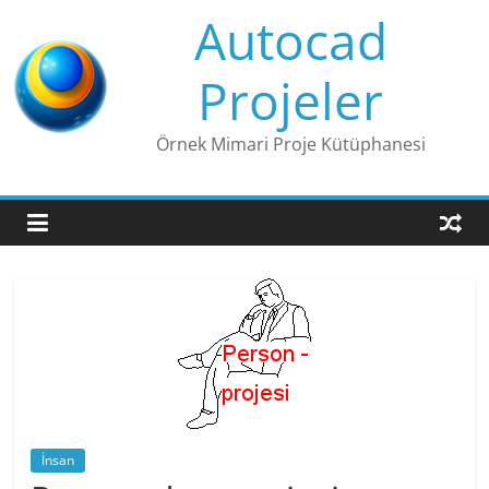
Skip
Autocad
to
content
Projeler
Örnek Mimari Proje Kütüphanesi
İnsan