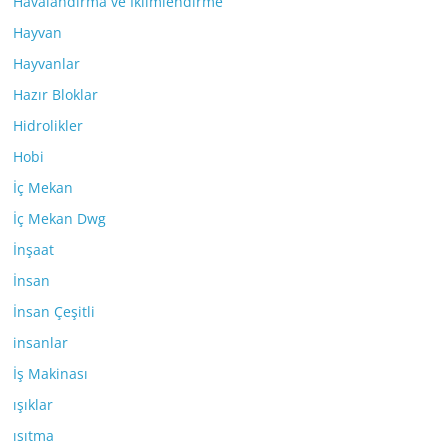
Havalandırma ve İklimlendirme
Hayvan
Hayvanlar
Hazır Bloklar
Hidrolikler
Hobi
İç Mekan
İç Mekan Dwg
İnşaat
İnsan
İnsan Çeşitli
insanlar
İş Makinası
ışıklar
ısıtma