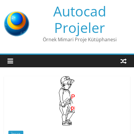
Skip
Autocad
to
content
Projeler
Örnek Mimari Proje Kütüphanesi
İnsan