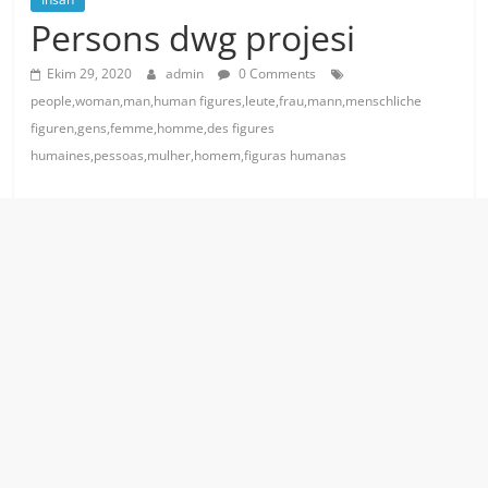
Persons dwg projesi
Ekim 29, 2020
admin
0 Comments
people,woman,man,human figures,leute,frau,mann,menschliche
figuren,gens,femme,homme,des figures
humaines,pessoas,mulher,homem,figuras humanas