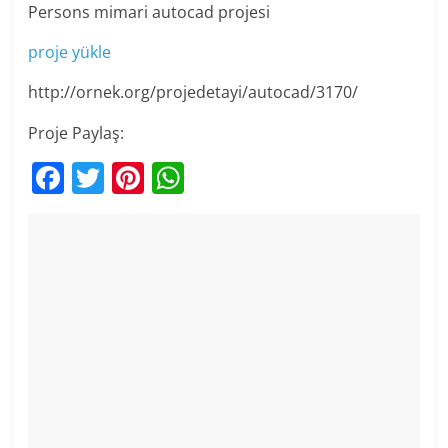
Persons mimari autocad projesi
proje yükle
http://ornek.org/projedetayi/autocad/3170/
Proje Paylaş:
F
T
Pi
W
a
w
nt
h
c
itt
er
at
e
er
e
s
b
st
A
o
p
o
p
k