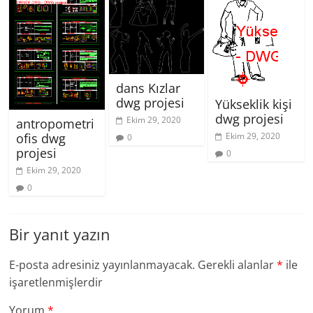
dans Kızlar
dwg projesi
Yükseklik kişi
dwg projesi
Ekim 29, 2020
antropometri
ofis dwg
Ekim 29, 2020
0
projesi
0
Ekim 29, 2020
0
Bir yanıt yazın
E-posta adresiniz yayınlanmayacak.
Gerekli alanlar
*
ile
işaretlenmişlerdir
Yorum
*