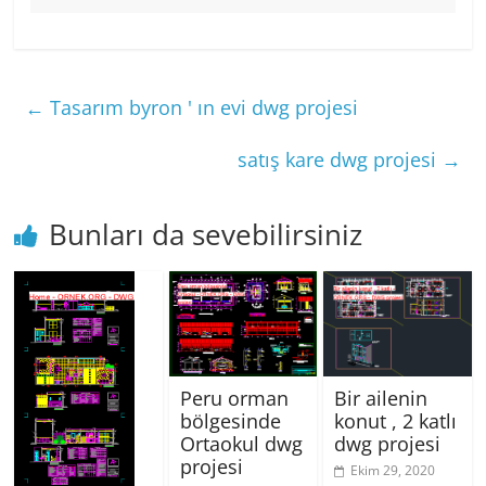
←
Tasarım byron ' ın evi dwg projesi
satış kare dwg projesi
→
Bunları da sevebilirsiniz
Peru orman
Bir ailenin
bölgesinde
konut , 2 katlı
Ortaokul dwg
dwg projesi
projesi
Ekim 29, 2020