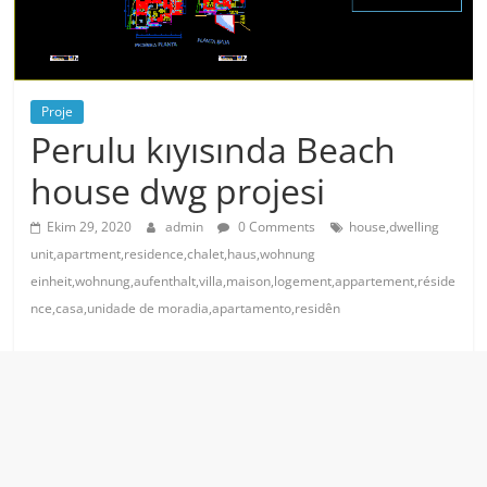
Proje
Perulu kıyısında Beach
house dwg projesi
Ekim 29, 2020
admin
0 Comments
house,dwelling
unit,apartment,residence,chalet,haus,wohnung
einheit,wohnung,aufenthalt,villa,maison,logement,appartement,réside
nce,casa,unidade de moradia,apartamento,residên