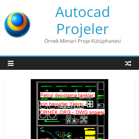
Skip
Autocad
to
content
Projeler
Örnek Mimari Proje Kütüphanesi