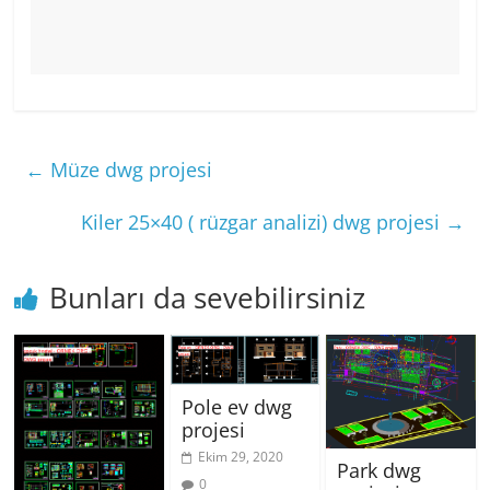
←
Müze dwg projesi
Kiler 25×40 ( rüzgar analizi) dwg projesi
→
Bunları da sevebilirsiniz
Pole ev dwg
projesi
Ekim 29, 2020
Park dwg
0