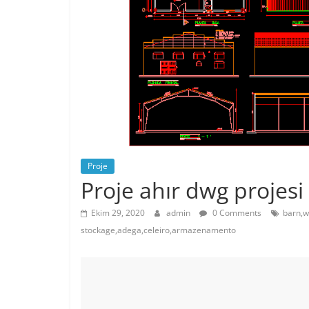
Proje
Proje ahır dwg projesi
Ekim 29, 2020
admin
0 Comments
barn,w
stockage,adega,celeiro,armazenamento