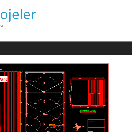
ojeler
si