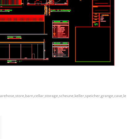
arehose,store,barn,cellar,storage,scheune,keller,speicher,grange,cave,le