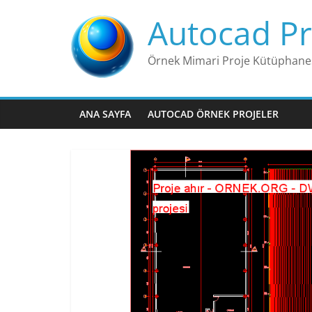
Skip
Autocad Pr
to
content
Örnek Mimari Proje Kütüphane
ANA SAYFA
AUTOCAD ÖRNEK PROJELER