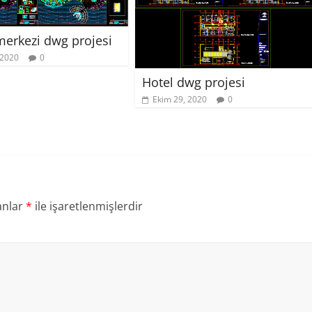
merkezi dwg projesi
 2020
0
Hotel dwg projesi
Ekim 29, 2020
0
anlar
*
ile işaretlenmişlerdir