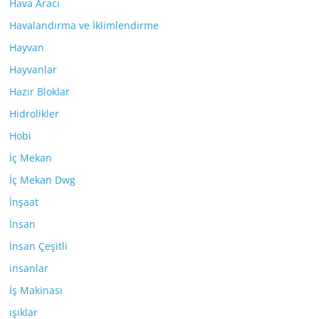
Hava Aracı
Havalandırma ve İklimlendirme
Hayvan
Hayvanlar
Hazır Bloklar
Hidrolikler
Hobi
İç Mekan
İç Mekan Dwg
İnşaat
İnsan
İnsan Çeşitli
insanlar
İş Makinası
ışıklar