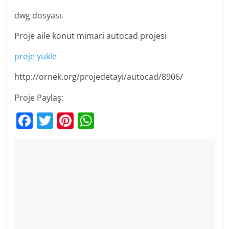
dwg dosyası.
Proje aile konut mimari autocad projesi
proje yükle
http://ornek.org/projedetayi/autocad/8906/
Proje Paylaş:
F
T
Pi
W
a
w
nt
h
c
itt
er
at
e
er
e
s
b
st
A
o
p
o
p