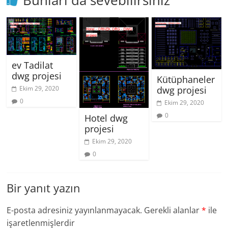
ev Tadilat
dwg projesi
Kütüphaneler
Ekim 29, 2020
dwg projesi
0
Ekim 29, 2020
0
Hotel dwg
projesi
Ekim 29, 2020
0
Bir yanıt yazın
E-posta adresiniz yayınlanmayacak.
Gerekli alanlar
*
ile
işaretlenmişlerdir