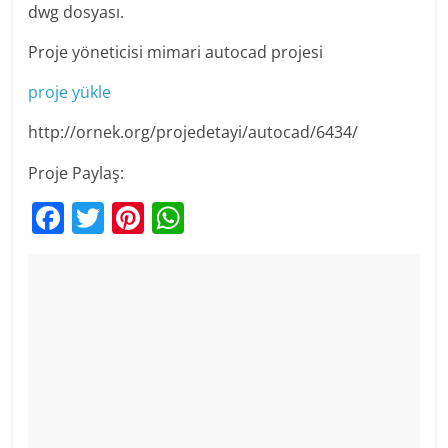
dwg dosyası.
Proje yöneticisi mimari autocad projesi
proje yükle
http://ornek.org/projedetayi/autocad/6434/
Proje Paylaş:
F
T
Pi
W
a
w
nt
h
c
itt
er
at
e
er
e
s
b
st
A
o
p
o
p
k