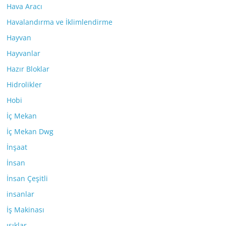
Hava Aracı
Havalandırma ve İklimlendirme
Hayvan
Hayvanlar
Hazır Bloklar
Hidrolikler
Hobi
İç Mekan
İç Mekan Dwg
İnşaat
İnsan
İnsan Çeşitli
insanlar
İş Makinası
ışıklar