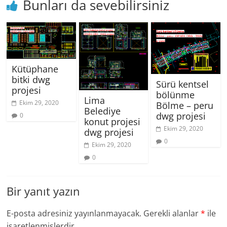
Bunları da sevebilirsiniz
Kütüphane
bitki dwg
Sürü kentsel
projesi
bölünme
Lima
Ekim 29, 2020
Bölme – peru
Belediye
dwg projesi
0
konut projesi
Ekim 29, 2020
dwg projesi
0
Ekim 29, 2020
0
Bir yanıt yazın
E-posta adresiniz yayınlanmayacak.
Gerekli alanlar
*
ile
işaretlenmişlerdir