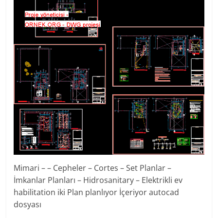
Mimari – – Cepheler – Cortes – Set Planlar –
İmkanlar Planları – Hidrosanitary – Elektrikli ev
habilitation iki Plan planlıyor İçeriyor autocad
dosyası