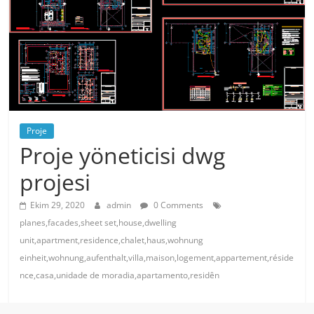
Proje
Proje yöneticisi dwg
projesi
Ekim 29, 2020
admin
0 Comments
planes,facades,sheet set,house,dwelling
unit,apartment,residence,chalet,haus,wohnung
einheit,wohnung,aufenthalt,villa,maison,logement,appartement,réside
nce,casa,unidade de moradia,apartamento,residên