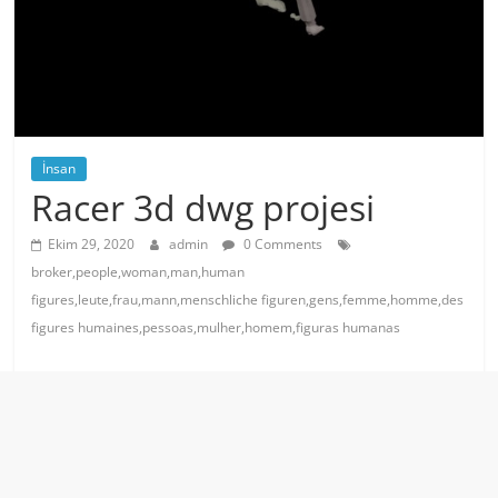
İnsan
Racer 3d dwg projesi
Ekim 29, 2020
admin
0 Comments
broker,people,woman,man,human
figures,leute,frau,mann,menschliche figuren,gens,femme,homme,des
figures humaines,pessoas,mulher,homem,figuras humanas