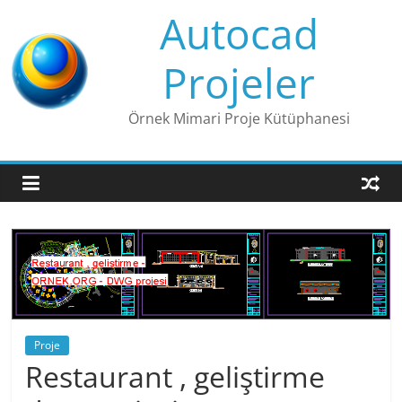
Skip
Autocad
to
content
Projeler
Örnek Mimari Proje Kütüphanesi
Proje
Restaurant , geliştirme