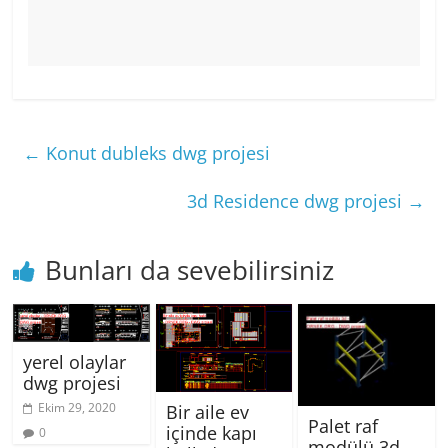
←
Konut dubleks dwg projesi
3d Residence dwg projesi
→
Bunları da sevebilirsiniz
yerel olaylar
dwg projesi
Ekim 29, 2020
Bir aile ev
Palet raf
içinde kapı
0
modülü 3d