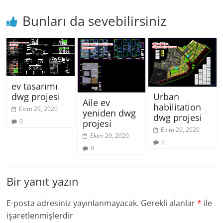
Bunları da sevebilirsiniz
ev tasarımı
dwg projesi
Urban
Aile ev
habilitation
Ekim 29, 2020
yeniden dwg
dwg projesi
0
projesi
Ekim 29, 2020
Ekim 29, 2020
0
0
Bir yanıt yazın
E-posta adresiniz yayınlanmayacak.
Gerekli alanlar
*
ile
işaretlenmişlerdir