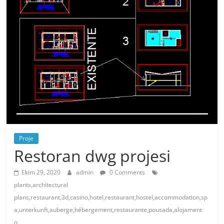
Proje
Restoran dwg projesi
Ekim 29, 2020
admin
0 Comments
plants,architectural
plans,restaurant,3d,casino,hotel,restaurant,hostel,accommodation,sp
a,unterkunft,auberge,hébergement,restaurante,pousada,alojament
o