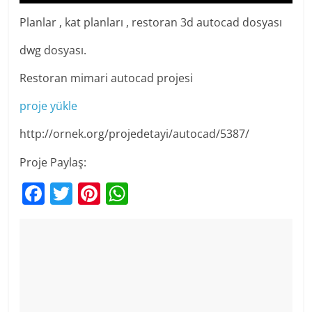
Planlar , kat planları , restoran 3d autocad dosyası
dwg dosyası.
Restoran mimari autocad projesi
proje yükle
http://ornek.org/projedetayi/autocad/5387/
Proje Paylaş:
F
T
Pi
W
a
w
nt
h
c
itt
er
at
e
er
e
s
b
st
A
o
p