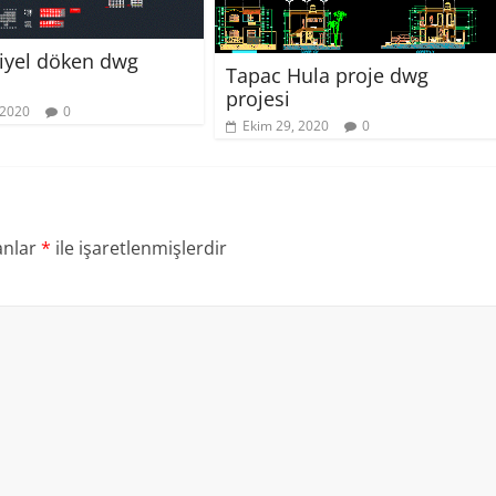
iyel döken dwg
Tapac Hula proje dwg
projesi
 2020
0
Ekim 29, 2020
0
anlar
*
ile işaretlenmişlerdir