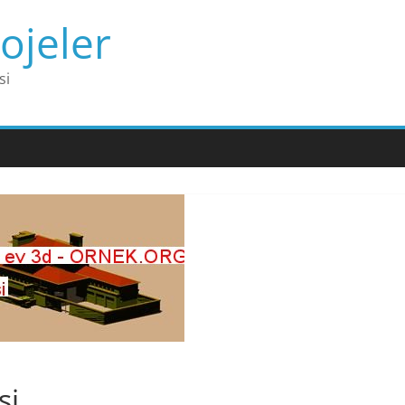
ojeler
si
si