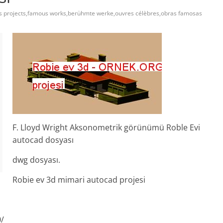
 projects,famous works,berühmte werke,ouvres célèbres,obras famosas
F. Lloyd Wright Aksonometrik görünümü Roble Evi
autocad dosyası
dwg dosyası.
Robie ev 3d mimari autocad projesi
0/