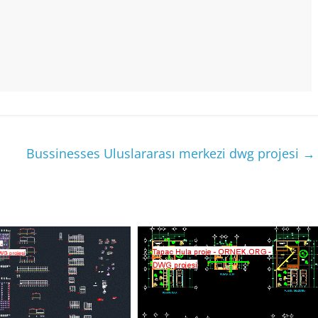
Bussinesses Uluslararası merkezi dwg projesi
→