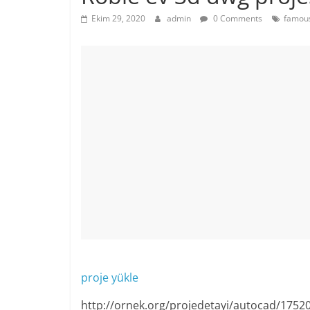
Ekim 29, 2020
admin
0 Comments
famous
proje yükle
http://ornek.org/projedetayi/autocad/1752