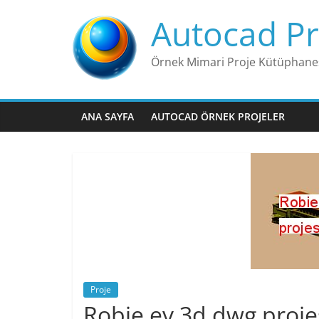
Skip
Autocad Pr
to
content
Örnek Mimari Proje Kütüphane
ANA SAYFA
AUTOCAD ÖRNEK PROJELER
Proje
Robie ev 3d dwg proje