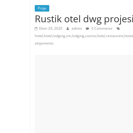
Proje
Rustik otel dwg projes
Ekim 29, 2020
admin
0 Comments
hotel,hotel,lodging,inn,lodging,casino,hotel,restaurant,h
alojamento