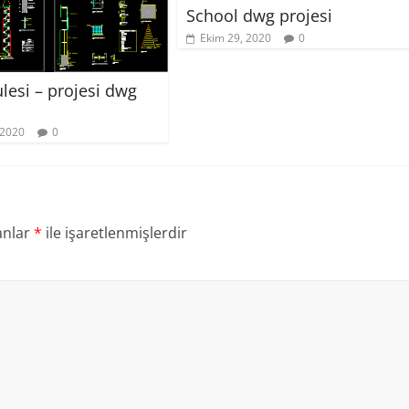
School dwg projesi
Ekim 29, 2020
0
ulesi – projesi dwg
 2020
0
anlar
*
ile işaretlenmişlerdir