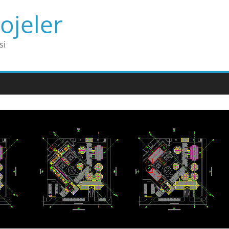
ojeler
si