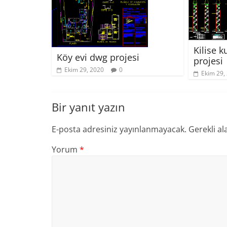
Kilise k
Köy evi dwg projesi
projesi
Ekim 29, 2020
0
Ekim 29,
Bir yanıt yazın
E-posta adresiniz yayınlanmayacak.
Gerekli al
Yorum
*