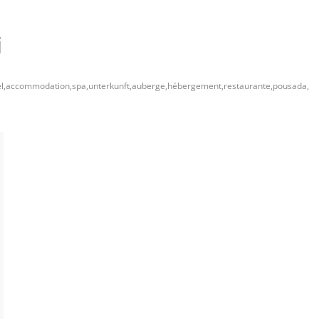
i
ostel,accommodation,spa,unterkunft,auberge,hébergement,restaurante,pousada,