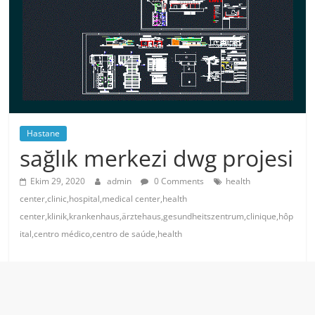
Hastane
sağlık merkezi dwg projesi
Ekim 29, 2020
admin
0 Comments
health
center,clinic,hospital,medical center,health
center,klinik,krankenhaus,ärztehaus,gesundheitszentrum,clinique,hôp
ital,centro médico,centro de saúde,health