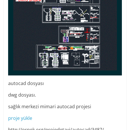
autocad dosyası
dwg dosyası.
sağlık merkezi mimari autocad projesi
proje yükle
http://ornek.org/projedetayi/autocad/3487/