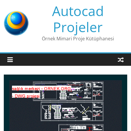
Skip
Autocad
to
content
Projeler
Örnek Mimari Proje Kütüphanesi