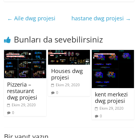
←
Aile dwg projesi
hastane dwg projesi
→
Bunları da sevebilirsiniz
Houses dwg
projesi
Pizzeria –
Ekim 29, 2020
restaurant
0
kent merkezi
dwg projesi
dwg projesi
Ekim 29, 2020
Ekim 29, 2020
0
0
Bir yanıt yazın