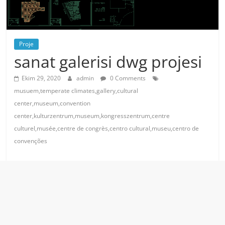
Proje
sanat galerisi dwg projesi
Ekim 29, 2020
admin
0 Comments
musuem,temperate climates,gallery,cultural
center,museum,convention
center,kulturzentrum,museum,kongresszentrum,centre
culturel,musée,centre de congrès,centro cultural,museu,centro de
convenções