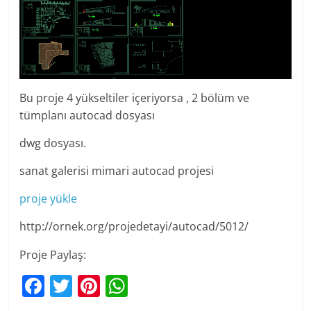
Bu proje 4 yükseltiler içeriyorsa , 2 bölüm ve
tümplanı autocad dosyası
dwg dosyası.
sanat galerisi mimari autocad projesi
proje yükle
http://ornek.org/projedetayi/autocad/5012/
Proje Paylaş:
F
T
Pi
W
a
w
nt
h