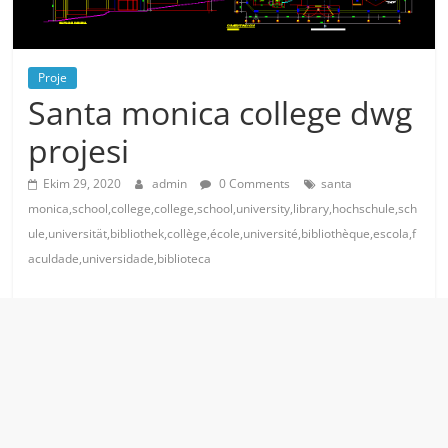
Proje
Santa monica college dwg
projesi
Ekim 29, 2020
admin
0 Comments
santa
monica,school,college,college,school,university,library,hochschule,sch
ule,universität,bibliothek,collège,école,université,bibliothèque,escola,f
aculdade,universidade,biblioteca