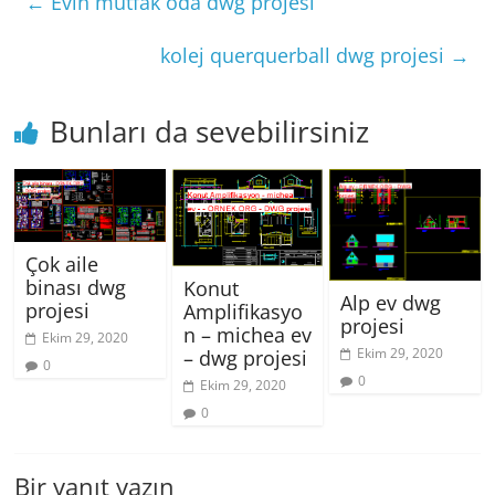
←
Evin mutfak oda dwg projesi
kolej querquerball dwg projesi
→
Bunları da sevebilirsiniz
Çok aile
binası dwg
Konut
Alp ev dwg
projesi
Amplifikasyo
projesi
n – michea ev
Ekim 29, 2020
Ekim 29, 2020
– dwg projesi
0
0
Ekim 29, 2020
0
Bir yanıt yazın