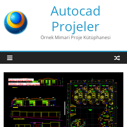
Skip
Autocad
to
content
Projeler
Örnek Mimari Proje Kütüphanesi