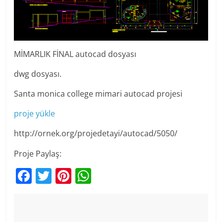
MİMARLIK FİNAL autocad dosyası
dwg dosyası.
Santa monica college mimari autocad projesi
proje yükle
http://ornek.org/projedetayi/autocad/5050/
Proje Paylaş:
F
T
Pi
W
a
w
nt
h
c
itt
er
at