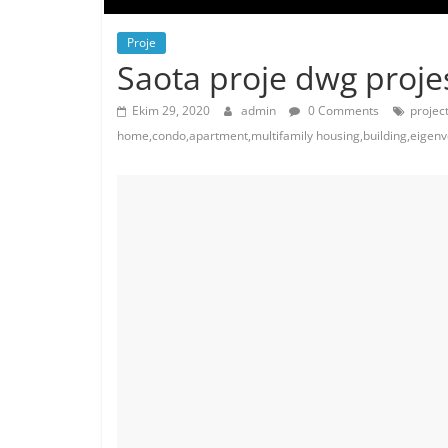
Proje
Saota proje dwg proje
Ekim 29, 2020
admin
0 Comments
projec
home,condo,apartment,multifamily housing,building,eigen