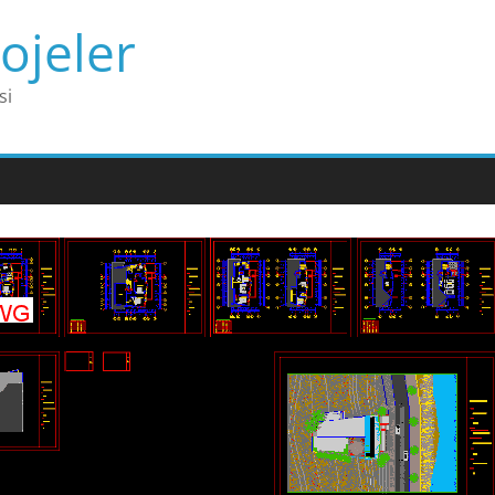
ojeler
si