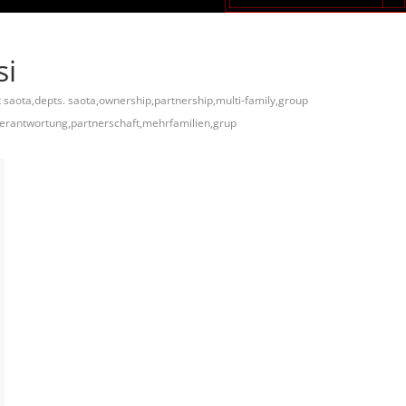
si
t saota,depts. saota,ownership,partnership,multi-family,group
verantwortung,partnerschaft,mehrfamilien,grup