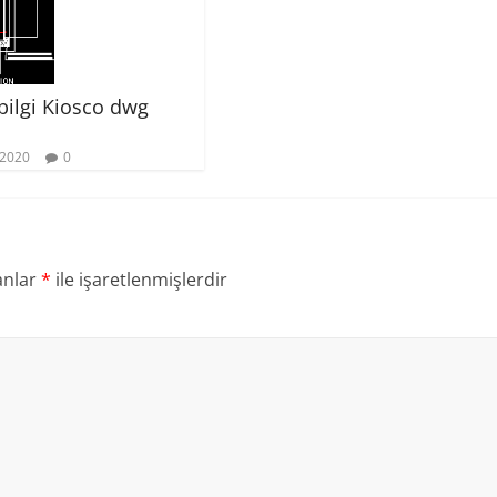
bilgi Kiosco dwg
 2020
0
anlar
*
ile işaretlenmişlerdir