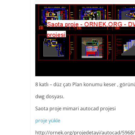
8 katlı – düz çatı Plan konumu keser , görünü
dwg dosyası.
Saota proje mimari autocad projesi
proje yükle
http://ornek.org/projedetayi/autocad/5968/