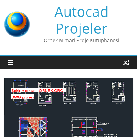
Skip
Autocad
to
content
Projeler
Örnek Mimari Proje Kütüphanesi