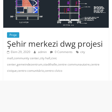
Proje
Şehir merkezi dwg projesi
Ekim 29, 2020
admin
0 Comments
city
mall,community center,city hall,civic
center,gemeindezentrum,stadthalle,centre communautaire,centre
civique,centro comunitário,centro cívico