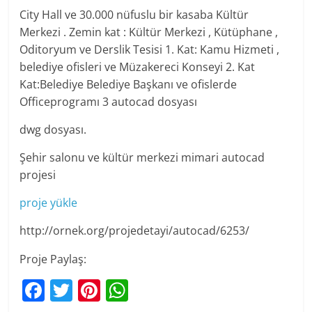
City Hall ve 30.000 nüfuslu bir kasaba Kültür
Merkezi . Zemin kat : Kültür Merkezi , Kütüphane ,
Oditoryum ve Derslik Tesisi 1. Kat: Kamu Hizmeti ,
belediye ofisleri ve Müzakereci Konseyi 2. Kat
Kat:Belediye Belediye Başkanı ve ofislerde
Officeprogramı 3 autocad dosyası
dwg dosyası.
Şehir salonu ve kültür merkezi mimari autocad
projesi
proje yükle
http://ornek.org/projedetayi/autocad/6253/
Proje Paylaş:
F
T
Pi
W