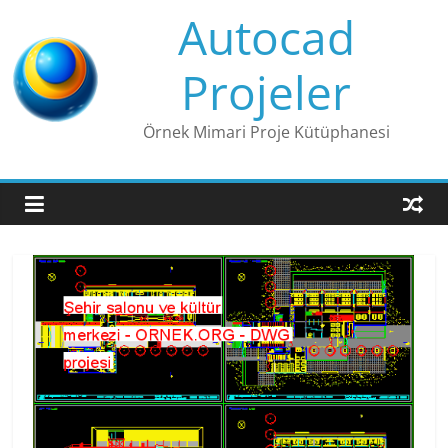
Skip
Autocad
to
content
Projeler
Örnek Mimari Proje Kütüphanesi