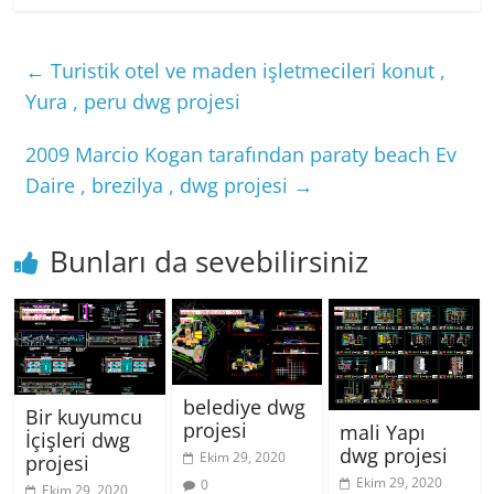
←
Turistik otel ve maden işletmecileri konut ,
Yura , peru dwg projesi
2009 Marcio Kogan tarafından paraty beach Ev
Daire , brezilya , dwg projesi
→
Bunları da sevebilirsiniz
belediye dwg
Bir kuyumcu
projesi
mali Yapı
İçişleri dwg
dwg projesi
Ekim 29, 2020
projesi
Ekim 29, 2020
0
Ekim 29, 2020