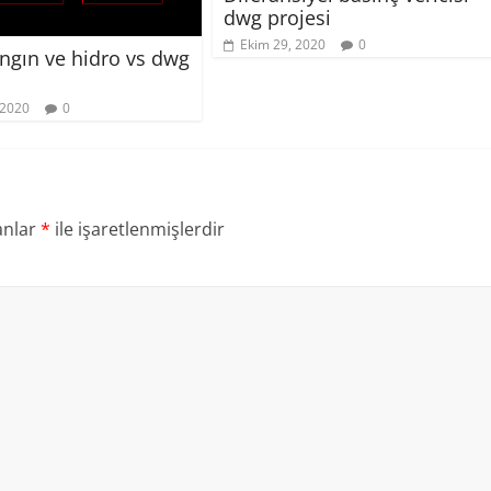
dwg projesi
Ekim 29, 2020
0
angın ve hidro vs dwg
 2020
0
anlar
*
ile işaretlenmişlerdir