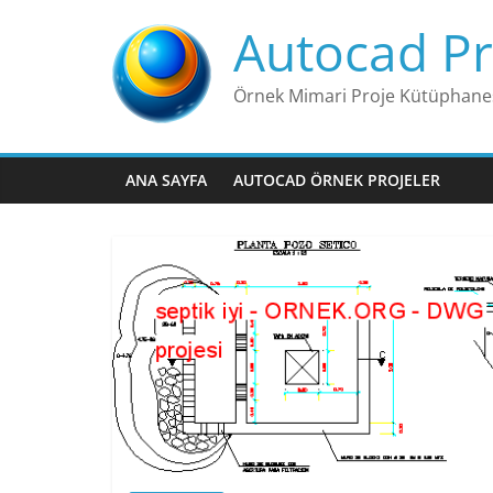
Skip
Autocad Pr
to
content
Örnek Mimari Proje Kütüphane
ANA SAYFA
AUTOCAD ÖRNEK PROJELER