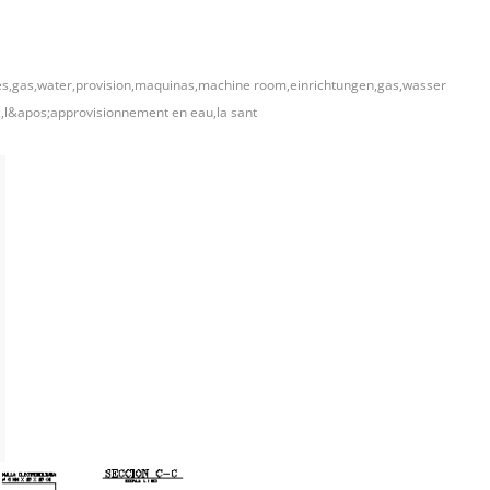
ties,gas,water,provision,maquinas,machine room,einrichtungen,gas,wasser
,l&apos;approvisionnement en eau,la sant