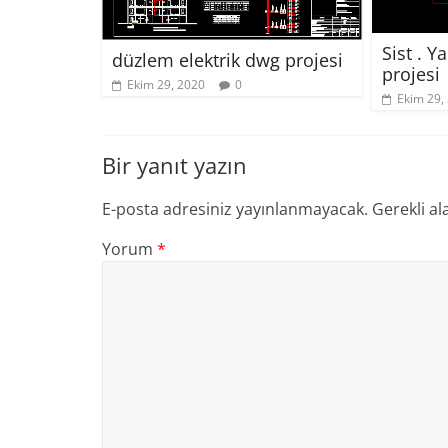
Sist . Y
düzlem elektrik dwg projesi
projesi
Ekim 29, 2020
0
Ekim 29,
Bir yanıt yazın
E-posta adresiniz yayınlanmayacak.
Gerekli al
Yorum
*