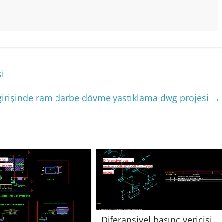
si
 girişinde ram darbe dövme yastıklama dwg projesi
→
Diferansiyel basınç vericisi