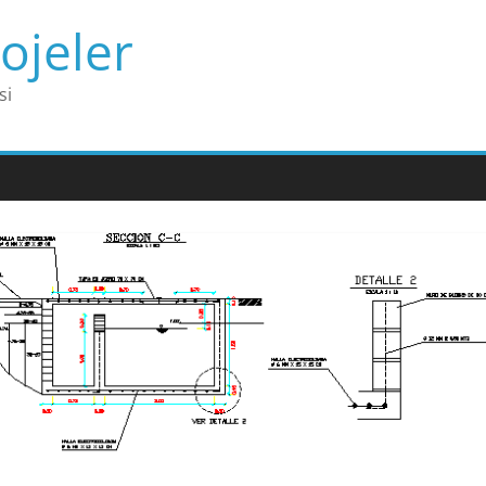
ojeler
si