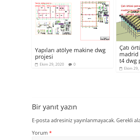
Çatı ör
Yapıları atölye makine dwg
madrid 
projesi
t4 dwg 
Ekim 29, 2020
0
Ekim 29,
Bir yanıt yazın
E-posta adresiniz yayınlanmayacak.
Gerekli al
Yorum
*