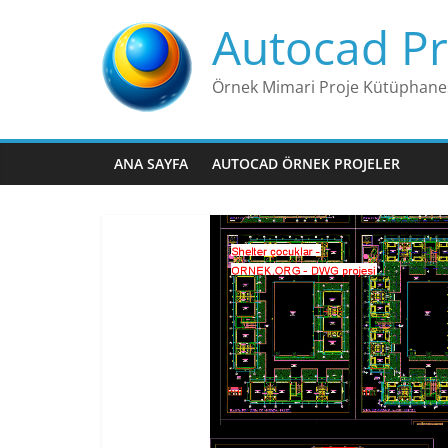
Skip
Autocad Pr
to
content
Örnek Mimari Proje Kütüphane
ANA SAYFA
AUTOCAD ÖRNEK PROJELER