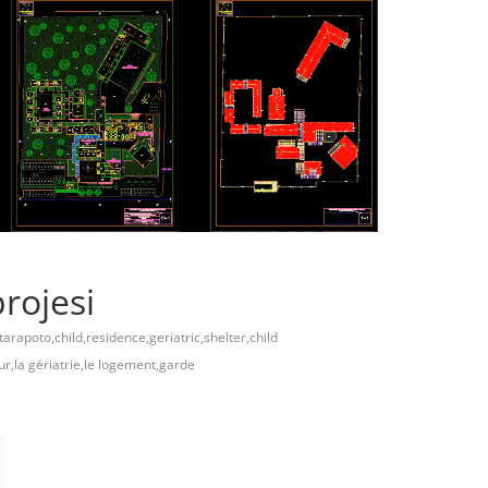
rojesi
tarapoto,child,residence,geriatric,shelter,child
r,la gériatrie,le logement,garde