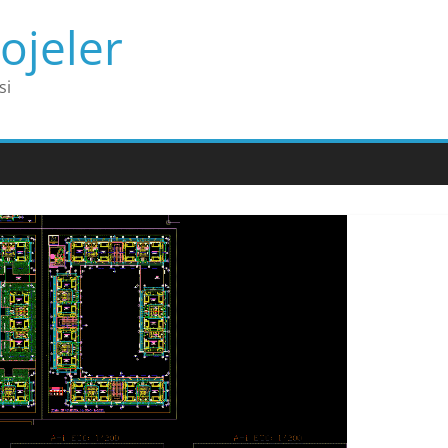
ojeler
si