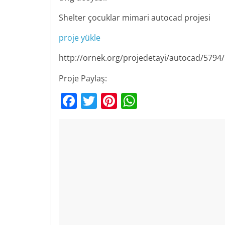
Shelter çocuklar mimari autocad projesi
proje yükle
http://ornek.org/projedetayi/autocad/5794/
Proje Paylaş:
F
T
Pi
W
a
w
nt
h
c
itt
er
at
e
er
e
s
b
st
A
o
p
o
p
k