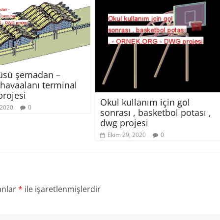
tüsü şemadan –
havaalanı terminal
projesi
Okul kullanım için gol
 2020
0
sonrası , basketbol potası ,
dwg projesi
Ekim 29, 2020
0
anlar
*
ile işaretlenmişlerdir