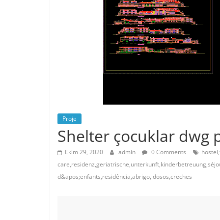
Proje
Shelter çocuklar dwg p
Ekim 29, 2020
admin
0 Comments
hostel,
care,residenz,geriatrische,unterkunft,kinderbetreuung,séjou
d&apos;enfants,residência,abrigo,idosos,creches