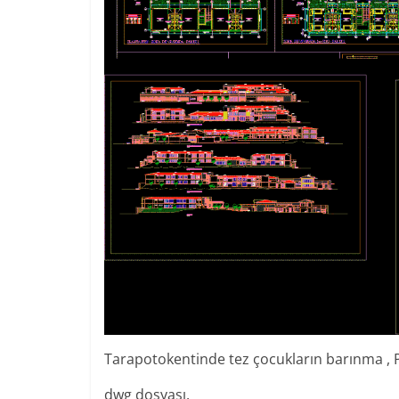
Tarapotokentinde tez çocukların barınma , P
dwg dosyası.