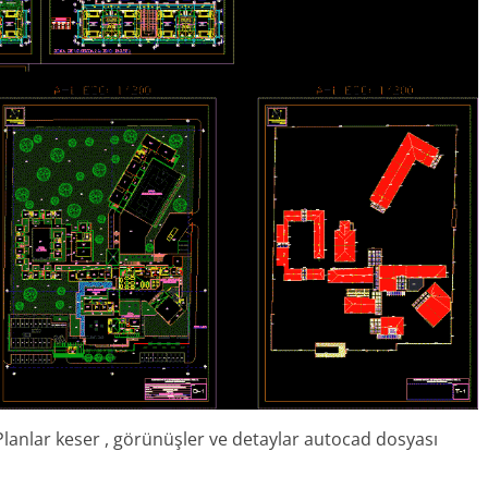
lanlar keser , görünüşler ve detaylar autocad dosyası