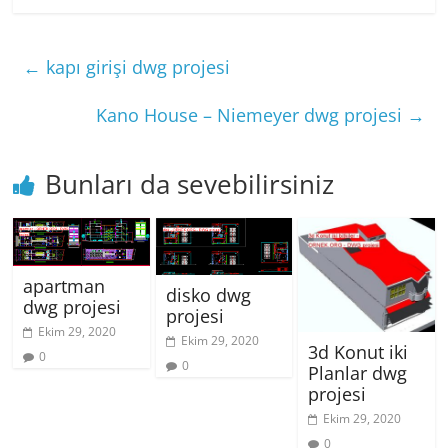
←
kapı girişi dwg projesi
Kano House – Niemeyer dwg projesi
→
Bunları da sevebilirsiniz
apartman
disko dwg
dwg projesi
projesi
Ekim 29, 2020
Ekim 29, 2020
3d Konut iki
0
0
Planlar dwg
projesi
Ekim 29, 2020
0