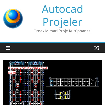
Skip
Autocad
to
content
Projeler
Örnek Mimari Proje Kütüphanesi