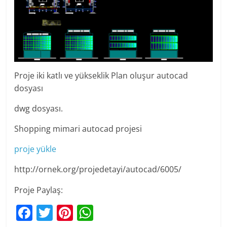
Proje iki katlı ve yükseklik Plan oluşur autocad
dosyası
dwg dosyası.
Shopping mimari autocad projesi
proje yükle
http://ornek.org/projedetayi/autocad/6005/
Proje Paylaş:
F
T
Pi
W