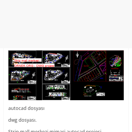
autocad dosyası
dwg dosyası.
Strip mall merkezi mimari autocad projesi