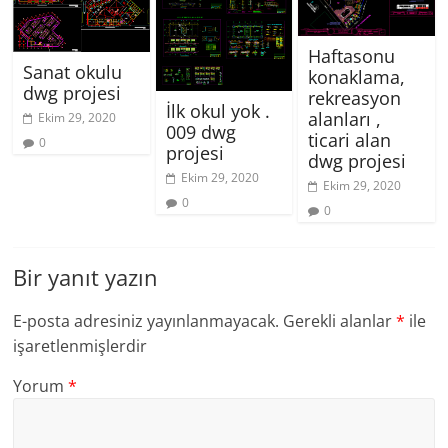
Haftasonu
Sanat okulu
konaklama,
dwg projesi
rekreasyon
İlk okul yok .
alanları ,
Ekim 29, 2020
009 dwg
ticari alan
0
projesi
dwg projesi
Ekim 29, 2020
Ekim 29, 2020
0
0
Bir yanıt yazın
E-posta adresiniz yayınlanmayacak.
Gerekli alanlar
*
ile
işaretlenmişlerdir
Yorum
*