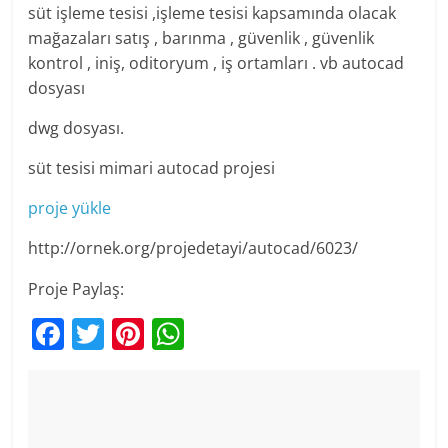
süt işleme tesisi ,işleme tesisi kapsamında olacak
mağazaları satış , barınma , güvenlik , güvenlik
kontrol , iniş, oditoryum , iş ortamları . vb autocad
dosyası
dwg dosyası.
süt tesisi mimari autocad projesi
proje yükle
http://ornek.org/projedetayi/autocad/6023/
Proje Paylaş:
F
T
Pi
W
a
w
nt
h
c
itt
er
at
e
er
e
s