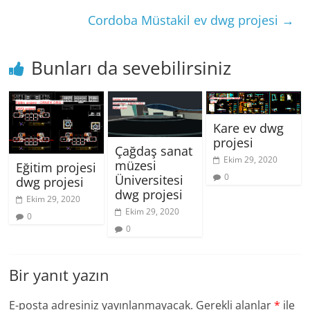
Cordoba Müstakil ev dwg projesi
→
Bunları da sevebilirsiniz
Kare ev dwg
projesi
Çağdaş sanat
Ekim 29, 2020
müzesi
Eğitim projesi
0
Üniversitesi
dwg projesi
dwg projesi
Ekim 29, 2020
Ekim 29, 2020
0
0
Bir yanıt yazın
E-posta adresiniz yayınlanmayacak.
Gerekli alanlar
*
ile