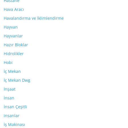
Hastane
Hava Aracı
Havalandırma ve İklimlendirme
Hayvan
Hayvanlar
Hazır Bloklar
Hidrolikler
Hobi
İç Mekan
İç Mekan Dwg
İnşaat
İnsan
İnsan Çeşitli
insanlar
İş Makinası