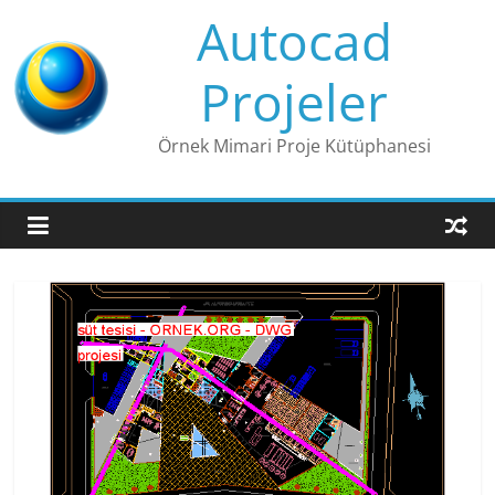
Skip
Autocad
to
content
Projeler
Örnek Mimari Proje Kütüphanesi