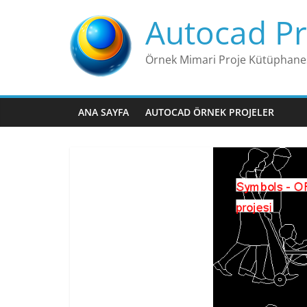
Skip
Autocad Pr
to
content
Örnek Mimari Proje Kütüphane
ANA SAYFA
AUTOCAD ÖRNEK PROJELER