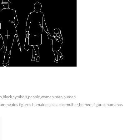
es,block,symbols,people,woman,man,human
e,homme,des figures humaines,pessoas,mulher,homem,figuras humanas