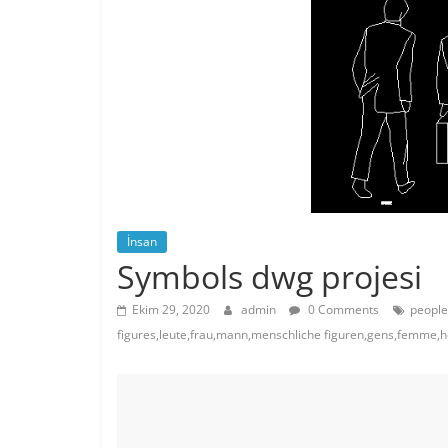
İnsan
Symbols dwg projesi
Ekim 29, 2020
admin
0 Comments
peopl
figures,leute,frau,mann,menschliche figuren,gens,femm