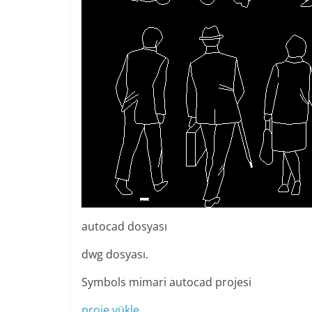
autocad dosyası
dwg dosyası.
Symbols mimari autocad projesi
proje yükle