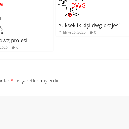
Yükseklik kişi dwg projesi
Ekim 29, 2020
0
dwg projesi
 2020
0
anlar
*
ile işaretlenmişlerdir