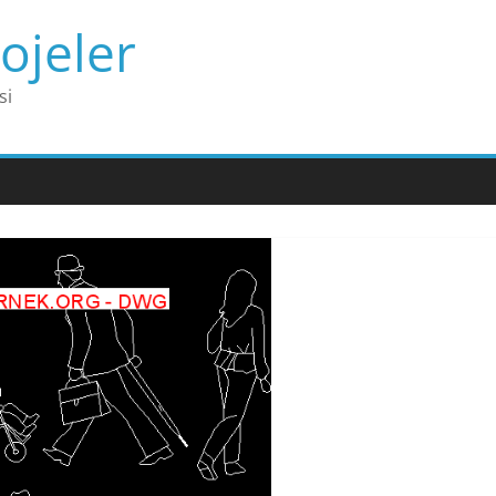
ojeler
si