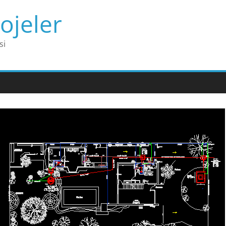
ojeler
si