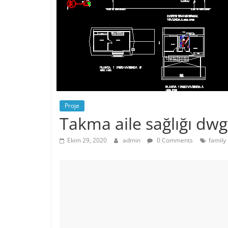
Proje
Takma aile sağlığı dwg
Ekim 29, 2020
admin
0 Comments
family 