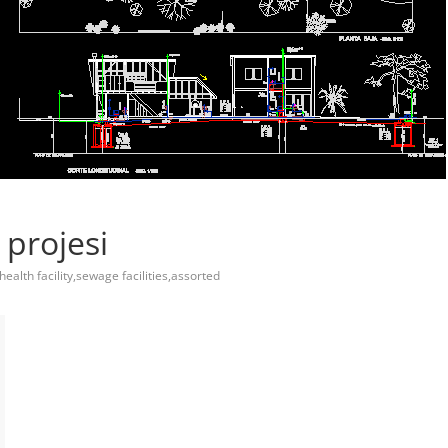
 projesi
health facility,sewage facilities,assorted