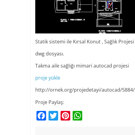
Statik sistemi ile Kırsal Konut , Sağlık Pro
dwg dosyası.
Takma aile sağlığı mimari autocad projesi
proje yükle
http://ornek.org/projedetayi/autocad/5884/
Proje Paylaş:
F
T
Pi
W
a
w
nt
h
c
itt
er
at