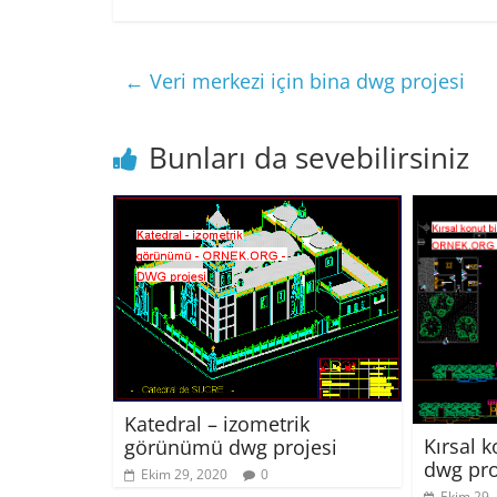
←
Veri merkezi için bina dwg projesi
Bunları da sevebilirsiniz
Katedral – izometrik
Kırsal 
görünümü dwg projesi
dwg pro
Ekim 29, 2020
0
Ekim 29,