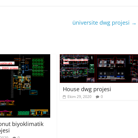
üniversite dwg projesi
→
House dwg projesi
Ekim 29, 2020
0
konut biyoklimatik
jesi
 2020
0