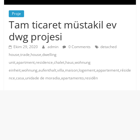
Proje
Tam ticaret müstakil ev
dwg projesi
Ekim 29, 2020
admin
0 Comments
detached
house,trade,house,dwelling
unit,apartment,residence,chalet,haus,wohnung
einheit,wohnung,aufenthalt,villa,maison,logement,appartement,réside
nce,casa,unidade de moradia,apartamento,residên