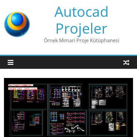
Skip
Autocad
to
content
Projeler
Örnek Mimari Proje Kütüphanesi