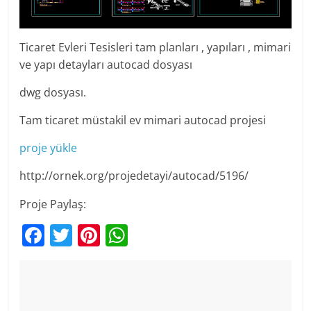
Ticaret Evleri Tesisleri tam planları , yapıları , mimari
ve yapı detayları autocad dosyası
dwg dosyası.
Tam ticaret müstakil ev mimari autocad projesi
proje yükle
http://ornek.org/projedetayi/autocad/5196/
Proje Paylaş:
F
T
Pi
W
a
w
nt
h
c
itt
er
at
e
er
e
s