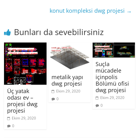
konut kompleksi dwg projesi
→
Bunları da sevebilirsiniz
Suçla
mücadele
içinpolis
metalik yapı
Bölümü ofisi
dwg projesi
dwg projesi
Üç yatak
Ekim 29, 2020
odası ev –
Ekim 29, 2020
0
projesi dwg
0
projesi
Ekim 29, 2020
0