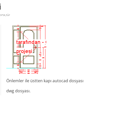
i
orta,tür
Önlemler ile üstten kapı autocad dosyası
dwg dosyası.