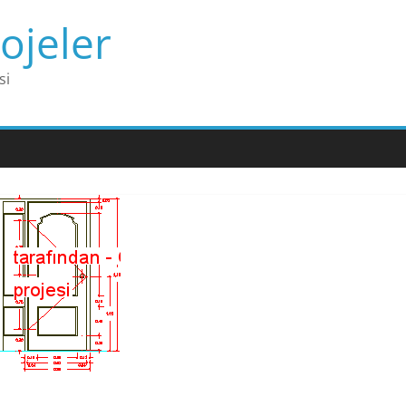
ojeler
si