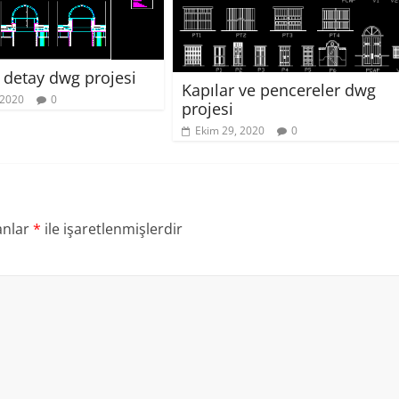
t detay dwg projesi
Kapılar ve pencereler dwg
 2020
0
projesi
Ekim 29, 2020
0
anlar
*
ile işaretlenmişlerdir