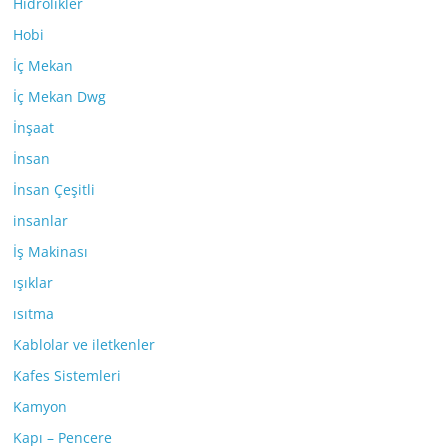
Hidrolikler
Hobi
İç Mekan
İç Mekan Dwg
İnşaat
İnsan
İnsan Çeşitli
insanlar
İş Makinası
ışıklar
ısıtma
Kablolar ve iletkenler
Kafes Sistemleri
Kamyon
Kapı – Pencere