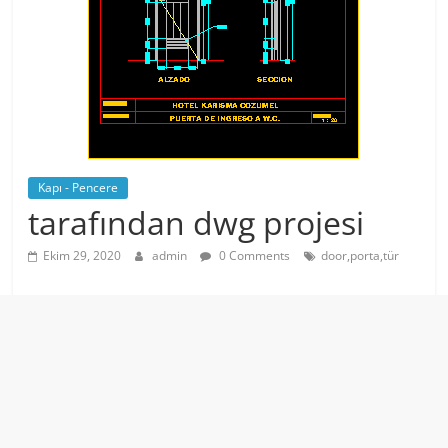
Kapı - Pencere
tarafından dwg projesi
Ekim 29, 2020
admin
0 Comments
door,porta,tür