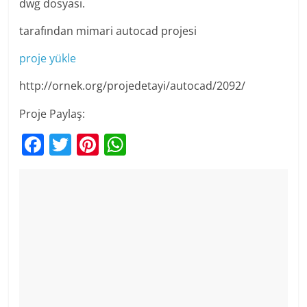
dwg dosyası.
tarafından mimari autocad projesi
proje yükle
http://ornek.org/projedetayi/autocad/2092/
Proje Paylaş:
F
T
Pi
W
a
w
nt
h
c
itt
er
at
e
er
e
s
b
st
A
o
p
o
p
k