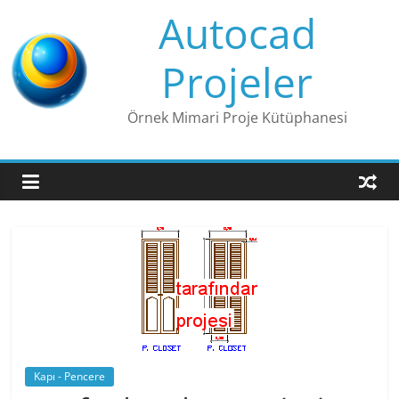
Skip
Autocad
to
content
Projeler
Örnek Mimari Proje Kütüphanesi
Kapı - Pencere