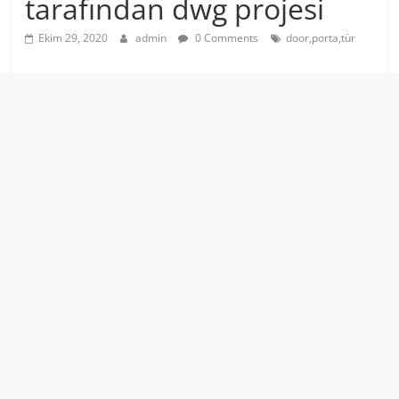
tarafından dwg projesi
Ekim 29, 2020
admin
0 Comments
door,porta,tür