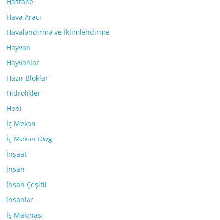
Hastane
Hava Aracı
Havalandırma ve İklimlendirme
Hayvan
Hayvanlar
Hazır Bloklar
Hidrolikler
Hobi
İç Mekan
İç Mekan Dwg
İnşaat
İnsan
İnsan Çeşitli
insanlar
İş Makinası