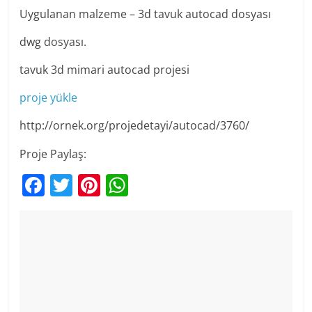
Uygulanan malzeme – 3d tavuk autocad dosyası
dwg dosyası.
tavuk 3d mimari autocad projesi
proje yükle
http://ornek.org/projedetayi/autocad/3760/
Proje Paylaş:
F
T
Pi
W
a
w
nt
h
c
itt
er
at
e
er
e
s
b
st
A
o
p