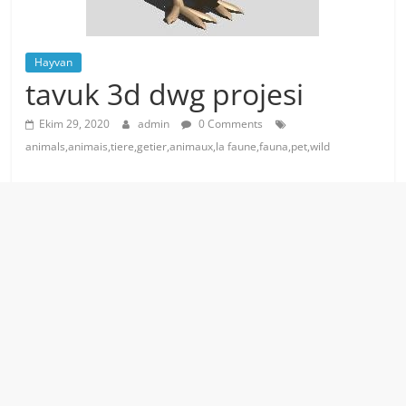
Hayvan
tavuk 3d dwg projesi
Ekim 29, 2020
admin
0 Comments
animals,animais,tiere,getier,animaux,la faune,fauna,pet,wild