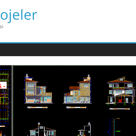
ojeler
si