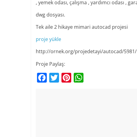
, yemek odası, çalışma , yardımcı odası , gar
dwg dosyası.
Tek aile 2 hikaye mimari autocad projesi
proje yükle
http://ornek.org/projedetayi/autocad/5981/
Proje Paylaş:
F
T
Pi
W
a
w
nt
h
c
itt
er
at
e
er
e
s
b
st
A
o
p
o
p