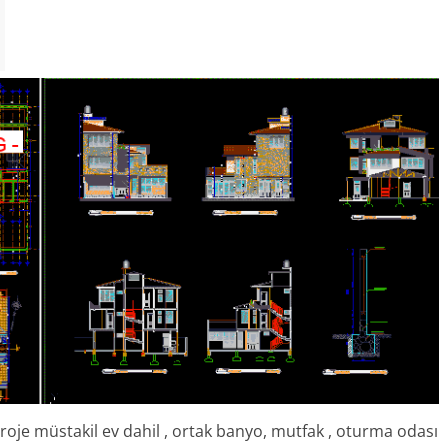
 proje müstakil ev dahil , ortak banyo, mutfak , oturma odası