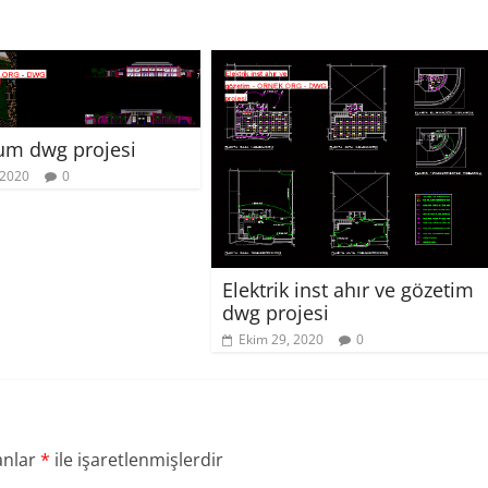
um dwg projesi
 2020
0
Elektrik inst ahır ve gözetim
dwg projesi
Ekim 29, 2020
0
anlar
*
ile işaretlenmişlerdir