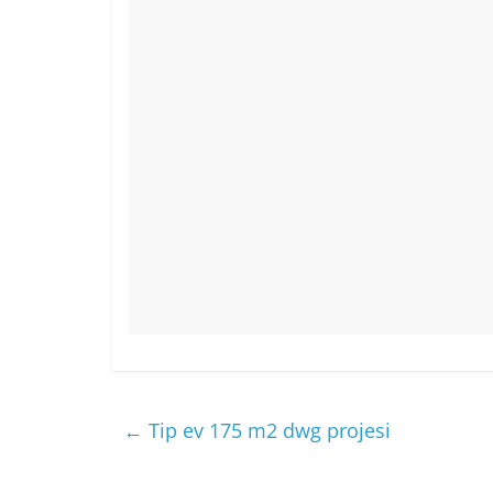
k
←
Tip ev 175 m2 dwg projesi