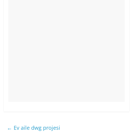
←
Ev aile dwg projesi