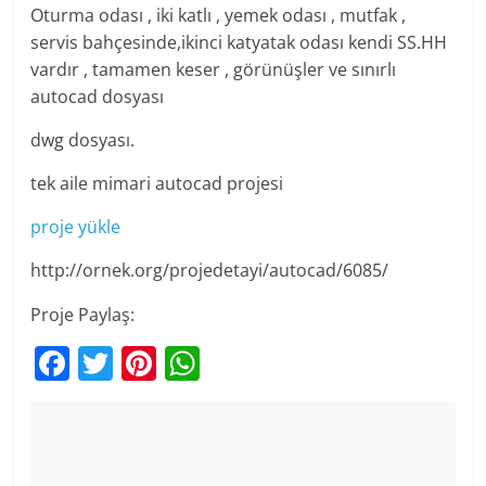
Oturma odası , iki katlı , yemek odası , mutfak ,
servis bahçesinde,ikinci katyatak odası kendi SS.HH
vardır , tamamen keser , görünüşler ve sınırlı
autocad dosyası
dwg dosyası.
tek aile mimari autocad projesi
proje yükle
http://ornek.org/projedetayi/autocad/6085/
Proje Paylaş:
F
T
Pi
W
a
w
nt
h
c
itt
er
at
e
er
e
s