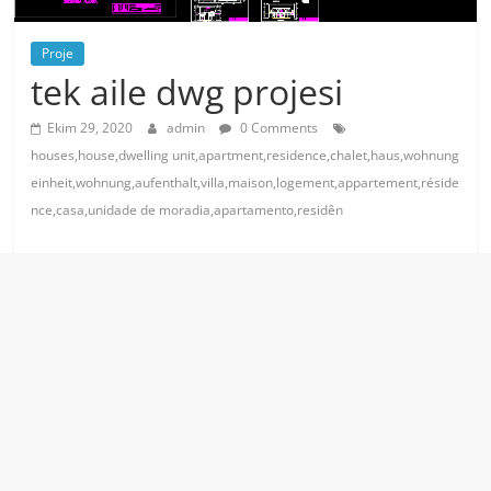
Proje
tek aile dwg projesi
Ekim 29, 2020
admin
0 Comments
houses,house,dwelling unit,apartment,residence,chalet,haus,wohnung
einheit,wohnung,aufenthalt,villa,maison,logement,appartement,réside
nce,casa,unidade de moradia,apartamento,residên