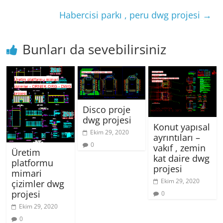
Habercisi parkı , peru dwg projesi
→
Bunları da sevebilirsiniz
Disco proje
dwg projesi
Konut yapısal
Ekim 29, 2020
ayrıntıları –
0
vakıf , zemin
Üretim
kat daire dwg
platformu
projesi
mimari
Ekim 29, 2020
çizimler dwg
projesi
0
Ekim 29, 2020
0