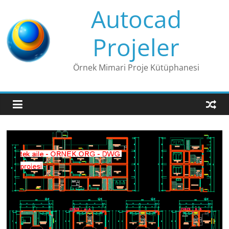
Skip
Autocad
to
content
Projeler
Örnek Mimari Proje Kütüphanesi