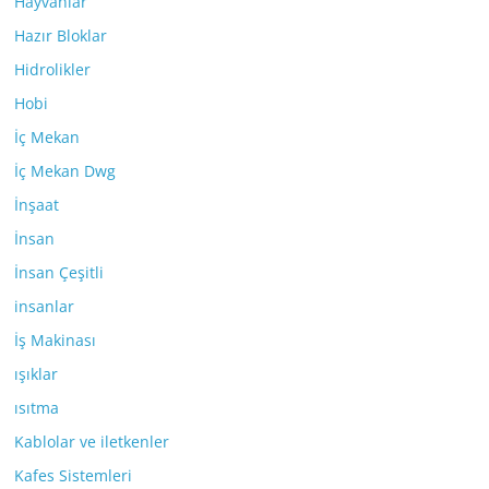
Hayvanlar
Hazır Bloklar
Hidrolikler
Hobi
İç Mekan
İç Mekan Dwg
İnşaat
İnsan
İnsan Çeşitli
insanlar
İş Makinası
ışıklar
ısıtma
Kablolar ve iletkenler
Kafes Sistemleri