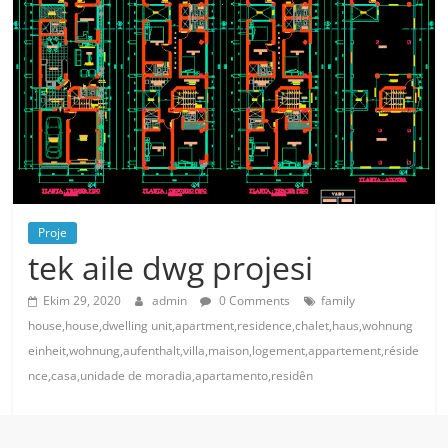
Proje
tek aile dwg projesi
Ekim 29, 2020
admin
0 Comments
family
house,house,dwelling unit,apartment,residence,chalet,haus,wohnung
einheit,wohnung,aufenthalt,villa,maison,logement,appartement,réside
nce,casa,unidade de moradia,apartamento,residên