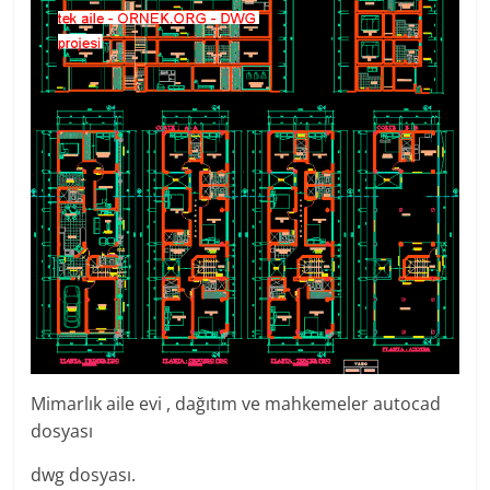
Mimarlık aile evi , dağıtım ve mahkemeler autocad
dosyası
dwg dosyası.