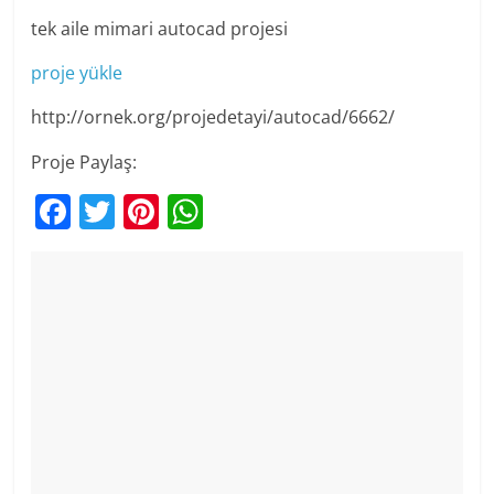
tek aile mimari autocad projesi
proje yükle
http://ornek.org/projedetayi/autocad/6662/
Proje Paylaş:
F
T
Pi
W
a
w
nt
h
c
itt
er
at
e
er
e
s
b
st
A
o
p
o
p
k