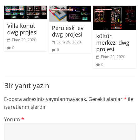
Villa konut
Peru eski ev
dwg projesi
dwg projesi
kültür
Ekim 29, 2020
merkezi dwg
Ekim 29, 2020
0
projesi
0
Ekim 29, 2020
0
Bir yanıt yazın
E-posta adresiniz yayınlanmayacak.
Gerekli alanlar
*
ile
işaretlenmişlerdir
Yorum
*