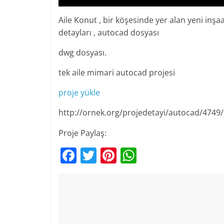
Aile Konut , bir köşesinde yer alan yeni inşaa
detayları , autocad dosyası
dwg dosyası.
tek aile mimari autocad projesi
proje yükle
http://ornek.org/projedetayi/autocad/4749/
Proje Paylaş:
F
T
Pi
W
a
w
nt
h
c
itt
er
at
e
er
e
s
b
st
A