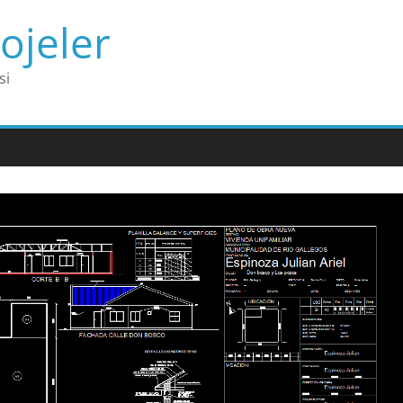
ojeler
si