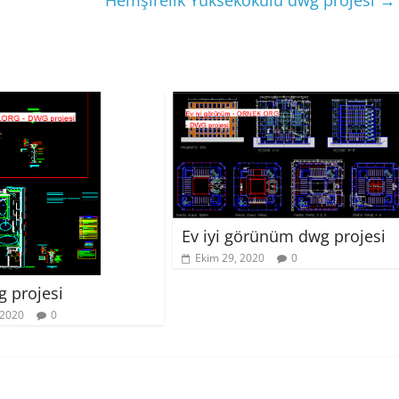
Hemşirelik Yüksekokulu dwg projesi
→
Ev iyi görünüm dwg projesi
Ekim 29, 2020
0
g projesi
 2020
0