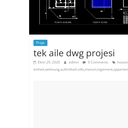
Proje
tek aile dwg projesi
Ekim 29, 2020
admin
0 Comments
houses
einheit,wohnung,aufenthalt,villa,maison,logement,appart