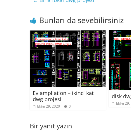
←
Bina fokal dwg projesi
Bunları da sevebilirsiniz
Ev ampliation – ikinci kat
disk dw
dwg projesi
Ekim 29,
Ekim 29, 2020
0
Bir yanıt yazın