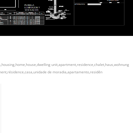
,housing,home,house,dwelling unit,apartment,residence,chalet,haus,wohnung
ement,résidence,casa,unidade de moradia,apartamento,residên