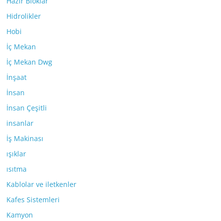
Hazır Bloklar
Hidrolikler
Hobi
İç Mekan
İç Mekan Dwg
İnşaat
İnsan
İnsan Çeşitli
insanlar
İş Makinası
ışıklar
ısıtma
Kablolar ve iletkenler
Kafes Sistemleri
Kamyon