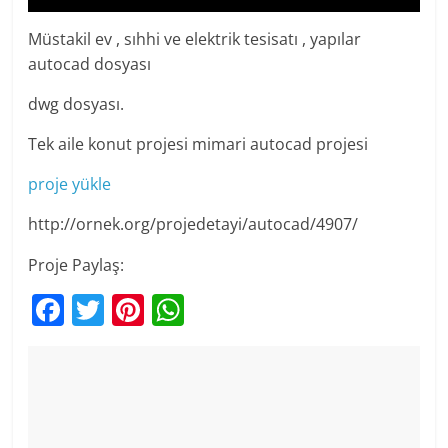
Müstakil ev , sıhhi ve elektrik tesisatı , yapılar
autocad dosyası
dwg dosyası.
Tek aile konut projesi mimari autocad projesi
proje yükle
http://ornek.org/projedetayi/autocad/4907/
Proje Paylaş:
F
T
Pi
W
a
w
nt
h
c
itt
er
at
e
er
e
s
b
st
A