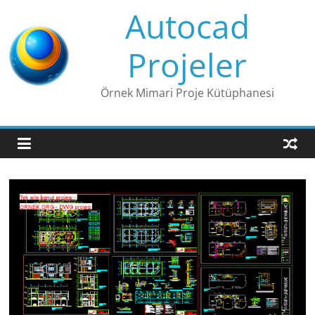
Skip
Autocad
to
content
Projeler
Örnek Mimari Proje Kütüphanesi