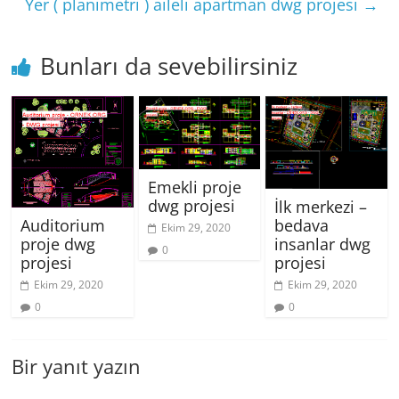
Yer ( planimetri ) aileli apartman dwg projesi
→
Bunları da sevebilirsiniz
Emekli proje
dwg projesi
İlk merkezi –
bedava
Auditorium
Ekim 29, 2020
insanlar dwg
proje dwg
0
projesi
projesi
Ekim 29, 2020
Ekim 29, 2020
0
0
Bir yanıt yazın