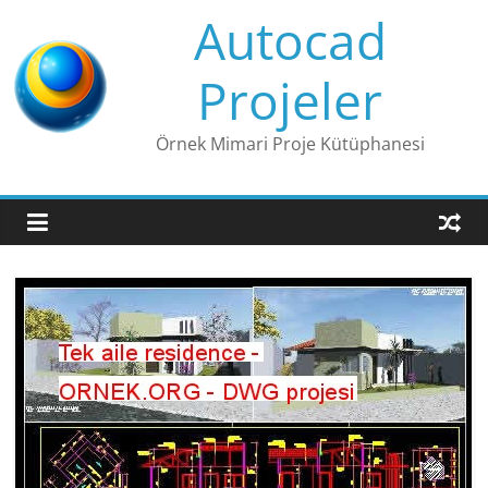
Skip
Autocad
to
content
Projeler
Örnek Mimari Proje Kütüphanesi