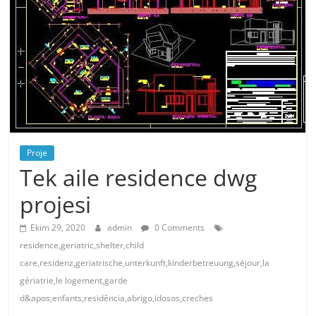
Proje
Tek aile residence dwg
projesi
Ekim 29, 2020
admin
0 Comments
residence,geriatric,shelter,child
care,residenz,geriatrische,unterkunft,kinderbetreuung,séjour,la
gériatrie,le logement,garde
d&apos;enfants,residência,abrigo,idosos,creches