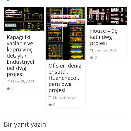
House – üç
katlı dwg
Kapağı iki
projesi
yaslanır ve
köprü vinç
Ekim 29, 2020
detaylar
0
Endüstriyel
Ofisler ,deniz
nef dwg
enstitü ,
projesi
Huanchaco ,
Ekim 29, 2020
peru dwg
0
projesi
Ekim 29, 2020
0
Bir yanıt yazın