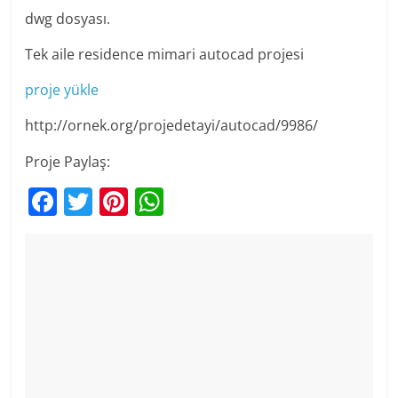
dwg dosyası.
Tek aile residence mimari autocad projesi
proje yükle
http://ornek.org/projedetayi/autocad/9986/
Proje Paylaş:
F
T
Pi
W
a
w
nt
h
c
itt
er
at
e
er
e
s
b
st
A
o
p
o
p