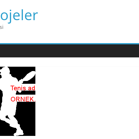
ojeler
si