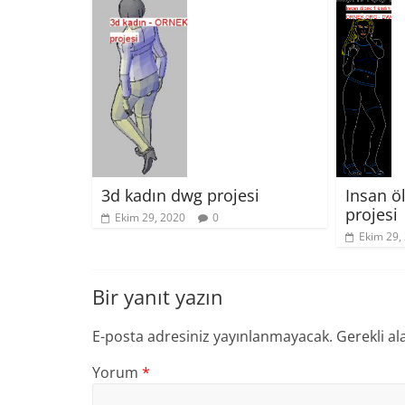
3d kadın dwg projesi
Insan ö
projesi
Ekim 29, 2020
0
Ekim 29,
Bir yanıt yazın
E-posta adresiniz yayınlanmayacak.
Gerekli al
Yorum
*