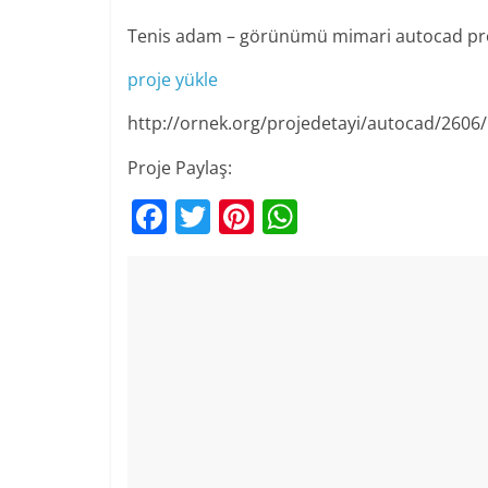
Tenis adam – görünümü mimari autocad pro
proje yükle
http://ornek.org/projedetayi/autocad/2606/
Proje Paylaş:
F
T
Pi
W
a
w
nt
h
c
itt
er
at
e
er
e
s
b
st
A
o
p
o
p
k