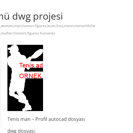
ü dwg projesi
,woman,man,human figures,leute,frau,mann,menschliche
s,mulher,homem,figuras humanas
Tenis man – Profil autocad dosyası
dwg dosyası.