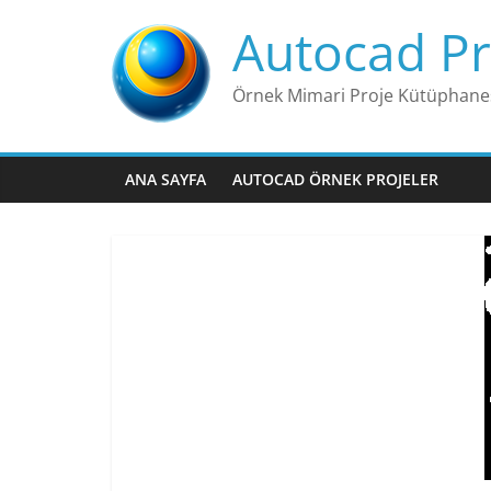
Skip
Autocad Pr
to
content
Örnek Mimari Proje Kütüphane
ANA SAYFA
AUTOCAD ÖRNEK PROJELER