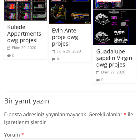
Kulede
Evin Ante –
Appartments
proje dwg
dwg projesi
projesi
Ekim 29, 2020
Guadalupe
Ekim 29, 2020
0
şapelin Virgin
0
dwg projesi
Ekim 29, 2020
0
Bir yanıt yazın
E-posta adresiniz yayınlanmayacak.
Gerekli alanlar
*
ile
işaretlenmişlerdir
Yorum
*