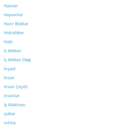
Hayvan
Hayvanlar
Hazır Bloklar
Hidrolikler
Hobi
İç Mekan
İç Mekan Dwg
İnşaat
İnsan
İnsan Çeşitli
insanlar
İş Makinası
ışıklar
ısıtma