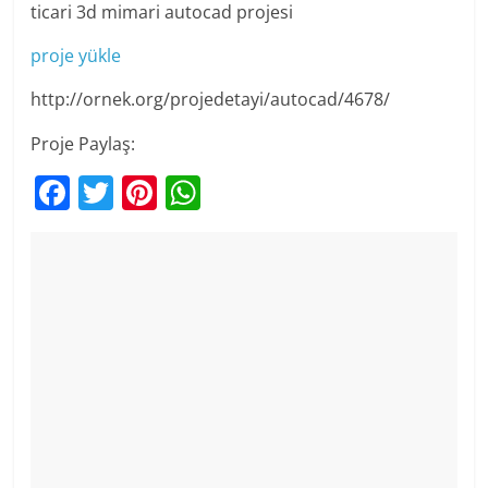
ticari 3d mimari autocad projesi
proje yükle
http://ornek.org/projedetayi/autocad/4678/
Proje Paylaş:
F
T
Pi
W
a
w
nt
h
c
itt
er
at
e
er
e
s
b
st
A
o
p
o
p
k