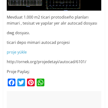
Mevduat 1.000 m2 ticari protodiseño planları
mimari , tesisat ve yapılar yer alır autocad dosyası
dwg dosyası.
ticari depo mimari autocad projesi
proje yükle
http://ornek.org/projedetayi/autocad/6101/
Proje Paylaş:
F
T
Pi
W
a
w
nt
h
c
itt
er
at
e
er
e
s