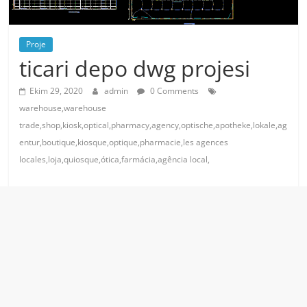
Proje
ticari depo dwg projesi
Ekim 29, 2020
admin
0 Comments
warehouse,warehouse
trade,shop,kiosk,optical,pharmacy,agency,optische,apotheke,lokale,ag
entur,boutique,kiosque,optique,pharmacie,les agences
locales,loja,quiosque,ótica,farmácia,agência local,