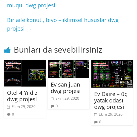
muqui dwg projesi
Bir aile konut , biyo – iklimsel hususlar dwg
projesi
→
Bunları da sevebilirsiniz
Ev san juan
dwg projesi
Otel 4 Yıldız
Ev Daire – üç
dwg projesi
Ekim 29, 2020
yatak odası
dwg projesi
0
Ekim 29, 2020
Ekim 29, 2020
0
0