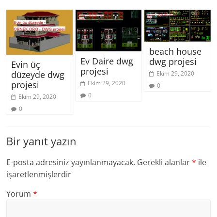
beach house
Ev Daire dwg
dwg projesi
Evin üç
projesi
düzeyde dwg
Ekim 29, 2020
projesi
Ekim 29, 2020
0
0
Ekim 29, 2020
0
Bir yanıt yazın
E-posta adresiniz yayınlanmayacak.
Gerekli alanlar
*
ile
işaretlenmişlerdir
Yorum
*