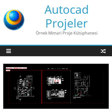
Skip
Autocad
to
content
Projeler
Örnek Mimari Proje Kütüphanesi