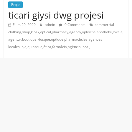
Proje
ticari giysi dwg projesi
Ekim 29, 2020
admin
0 Comments
commercial
clothing,shop,kiosk,optical,pharmacy,agency,optische,apotheke,lokale,
agentur,boutique,kiosque,optique,pharmacie,les agences
locales,loja,quiosque,ótica,farmácia,agência local,