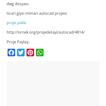
dwg dosyası.
ticari giysi mimari autocad projesi
proje yükle
http://ornek.org/projedetayi/autocad/4814/
Proje Paylaş:
F
T
Pi
W
a
w
nt
h
c
itt
er
at
e
er
e
s
b
st
A
o
p
o
p
k