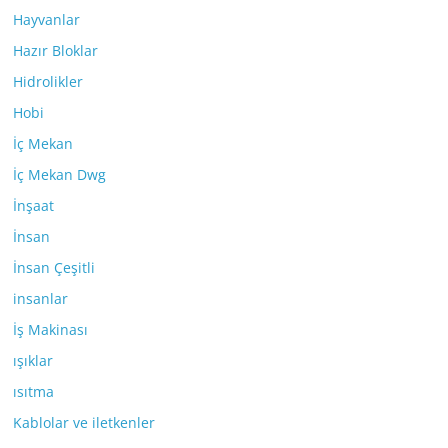
Hayvanlar
Hazır Bloklar
Hidrolikler
Hobi
İç Mekan
İç Mekan Dwg
İnşaat
İnsan
İnsan Çeşitli
insanlar
İş Makinası
ışıklar
ısıtma
Kablolar ve iletkenler