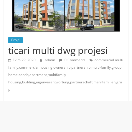
Proje
ticari multi dwg projesi
Ekim 29, 2020
admin
0 Comments
commercial multi
family,commercial housing,ownership,partnership,multi-family,group
home,condo,apartment,multifamily
housing,building,eigenverantwortung,partnerschaft,mehrfamilien,gru
p