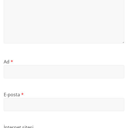
Ad
*
E-posta
*
İnternet sitesi