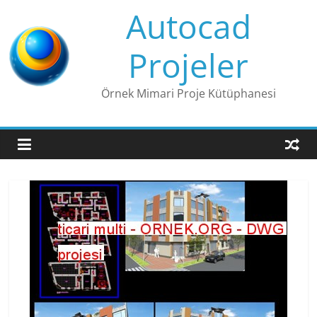
Skip
Autocad
to
content
Projeler
Örnek Mimari Proje Kütüphanesi