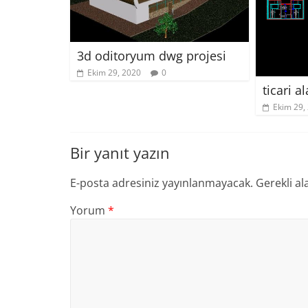
3d oditoryum dwg projesi
Ekim 29, 2020
0
ticari a
Ekim 29,
Bir yanıt yazın
E-posta adresiniz yayınlanmayacak.
Gerekli al
Yorum
*