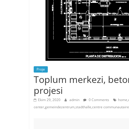
Proje
Toplum merkezi, beton
projesi
Ekim 29, 2020
admin
0 Comments
home,c
center,gemeindezentrum,stadthalle,centre communautaire,c