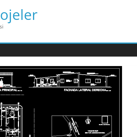
ojeler
si