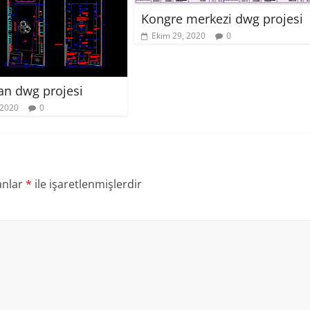
Kongre merkezi dwg projesi
Ekim 29, 2020
0
lan dwg projesi
 2020
0
anlar
*
ile işaretlenmişlerdir