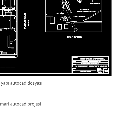
me yapı autocad dosyası
imari autocad projesi