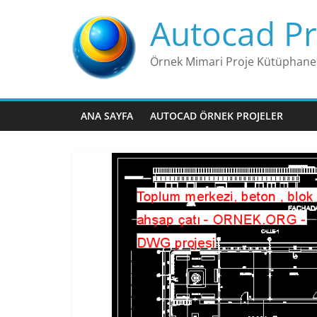
Skip
Autocad Pr
to
content
Örnek Mimari Proje Kütüphane
ANA SAYFA
AUTOCAD ÖRNEK PROJELER