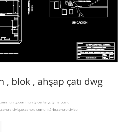
 , blok , ahşap çatı dwg
ommunity,community center,city hall,civic
entre civique,centro comunitário,centro cívico