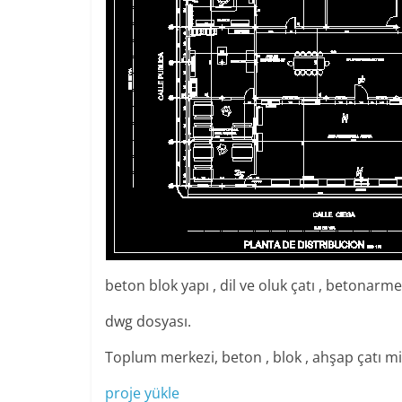
beton blok yapı , dil ve oluk çatı , betonar
dwg dosyası.
Toplum merkezi, beton , blok , ahşap çatı m
proje yükle