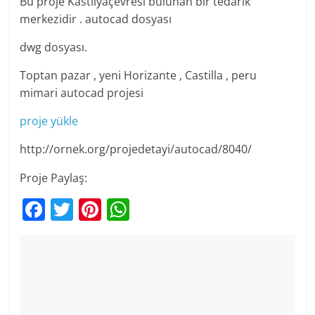
Bu proje Kastilyaçevresi bulunan bir tedarik
merkezidir . autocad dosyası
dwg dosyası.
Toptan pazar , yeni Horizante , Castilla , peru
mimari autocad projesi
proje yükle
http://ornek.org/projedetayi/autocad/8040/
Proje Paylaş:
F
T
Pi
W
a
w
nt
h
c
itt
er
at
e
er
e
s
b
st
A