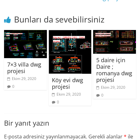
Bunları da sevebilirsiniz
5 daire için
7×3 villa dwg
Daire ;
projesi
romanya dwg
projesi
Ekim 29, 2020
Köy evi dwg
projesi
0
Ekim 29, 2020
Ekim 29, 2020
0
0
Bir yanıt yazın
E-posta adresiniz yayınlanmayacak.
Gerekli alanlar
*
ile