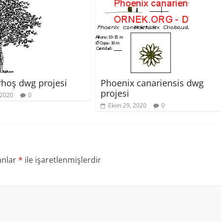
Phoenix canariensis dwg
rhoş dwg projesi
projesi
 2020
0
Ekim 29, 2020
0
anlar
*
ile işaretlenmişlerdir