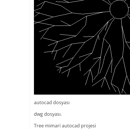
autocad dosyası
dwg dosyası.
Tree mimari autocad projesi