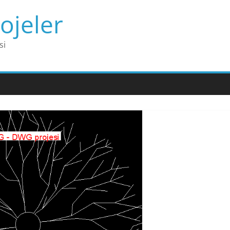
ojeler
si