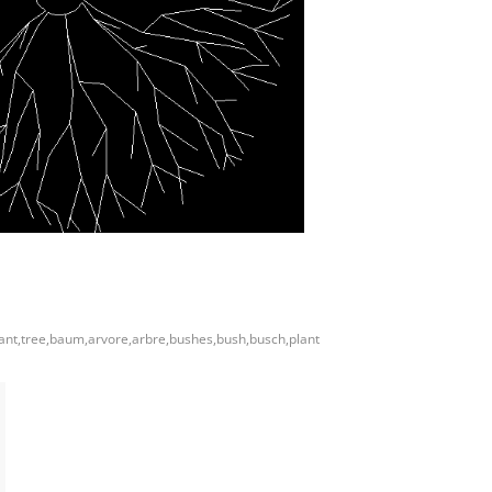
lant,tree,baum,arvore,arbre,bushes,bush,busch,plant