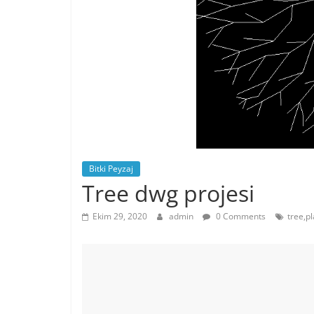
Bitki Peyzaj
Tree dwg projesi
Ekim 29, 2020
admin
0 Comments
tree,p