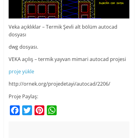
Veka açıklıklar – Termik Şevli alt bölüm autocad
dosyası
dwg dosyası.
VEKA açılış – termik yayvan mimari autocad projesi
proje yükle
http://ornek.org/projedetayi/autocad/2206/
Proje Paylaş:
F
T
Pi
W
a
w
nt
h
c
itt
er
at