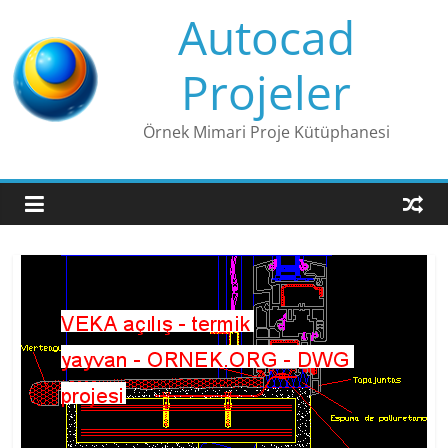
Skip
Autocad
to
content
Projeler
Örnek Mimari Proje Kütüphanesi