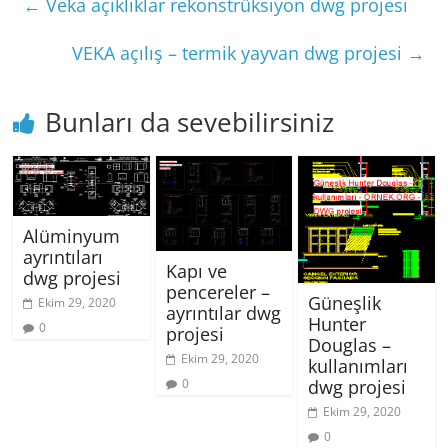
←
Veka açıklıklar rekonstrüksiyon dwg projesi
VEKA açılış – termik yayvan dwg projesi
→
Bunları da sevebilirsiniz
Alüminyum
ayrıntıları
Kapı ve
dwg projesi
pencereler –
Güneşlik
Ekim 29, 2020
ayrıntılar dwg
Hunter
0
projesi
Douglas –
Ekim 29, 2020
kullanımları
dwg projesi
0
Ekim 29, 2020
0