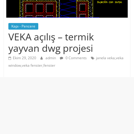
Kapı - Pencere
VEKA açılış – termik
yayvan dwg projesi
Ekim 29, 2020
admin
0 Comments
janela veka,veka
window,veka fenster,fenster